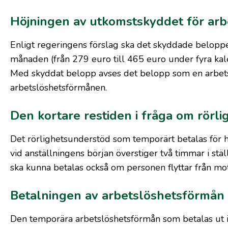
Höjningen av utkomstskyddet för arbe
Enligt regeringens förslag ska det skyddade beloppe
månaden (från 279 euro till 465 euro under fyra kal
Med skyddat belopp avses det belopp som en arbetsl
arbetslöshetsförmånen.
Den kortare restiden i fråga om rörli
Det rörlighetsunderstöd som temporärt betalas för he
vid anställningens början överstiger två timmar i stä
ska kunna betalas också om personen flyttar från mo
Betalningen av arbetslöshetsförmån i 
Den temporära arbetslöshetsförmån som betalas ut i 