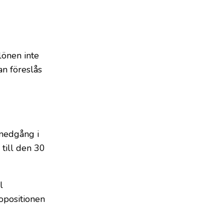
lönen inte
n föreslås
 nedgång i
till den 30
l
opositionen