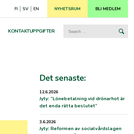
FI
SV
EN
NYHETSRUM
BLI MEDLEM
Search
KONTAKTUPPGIFTER
for:
Det senaste:
12.6.2026
Jyty: ”Lönebetalning vid drönarhot är
det enda rätta beslutet”
3.6.2026
Jyty: Reformen av socialvårdslagen