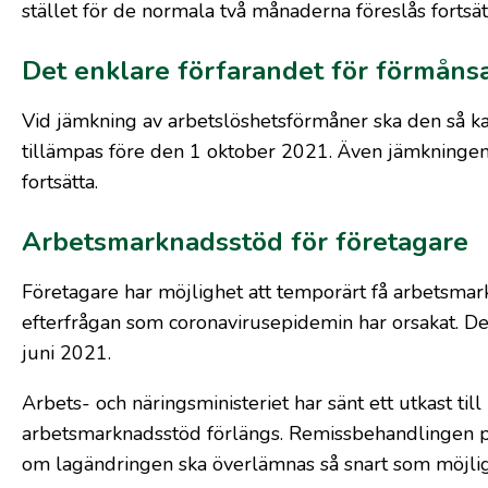
stället för de normala två månaderna föreslås fortsät
Det enklare förfarandet för förmånsa
Vid jämkning av arbetslöshetsförmåner ska den så k
tillämpas före den 1 oktober 2021. Även jämkningen
fortsätta.
Arbetsmarknadsstöd för företagare
Företagare har möjlighet att temporärt få arbetsma
efterfrågan som coronavirusepidemin har orsakat. D
juni 2021.
Arbets- och näringsministeriet har sänt ett utkast till
arbetsmarknadsstöd förlängs. Remissbehandlingen påg
om lagändringen ska överlämnas så snart som möjligt