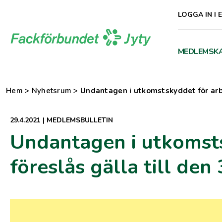
Direkt
LOGGA IN I 
till
innehåll
MEDLEMSK
Hem
>
Nyhetsrum
>
Undantagen i utkomstskyddet för arb
29.4.2021
|
MEDLEMSBULLETIN
Undantagen i utkomsts
föreslås gälla till de