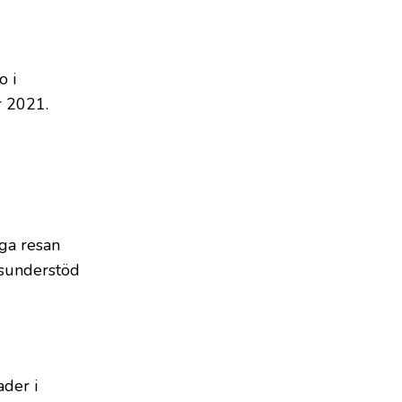
o i
r 2021.
iga resan
etsunderstöd
ader i