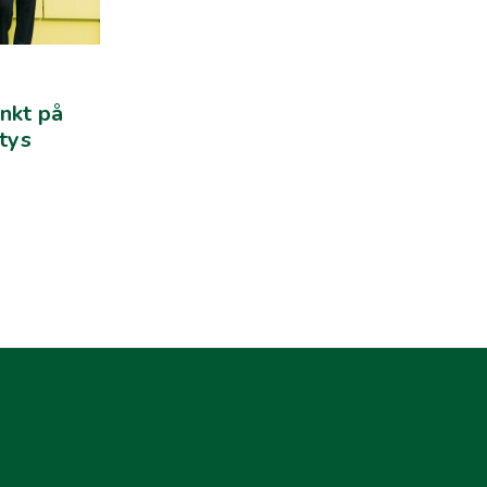
nkt på
ytys