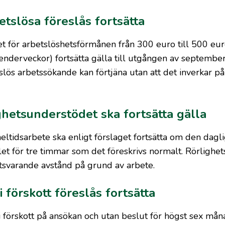
tslösa föreslås fortsätta
t för arbetslöshetsförmånen från 300 euro till 500 eur
enderveckor) fortsätta gälla till utgången av septembe
ös arbetssökande kan förtjäna utan att det inverkar på
ghetsunderstödet ska fortsätta gälla
ltidsarbete ska enligt förslaget fortsätta om den dagl
llet för tre timmar som det föreskrivs normalt. Rörligh
tsvarande avstånd på grund av arbete.
förskott föreslås fortsätta
förskott på ansökan och utan beslut för högst sex mån