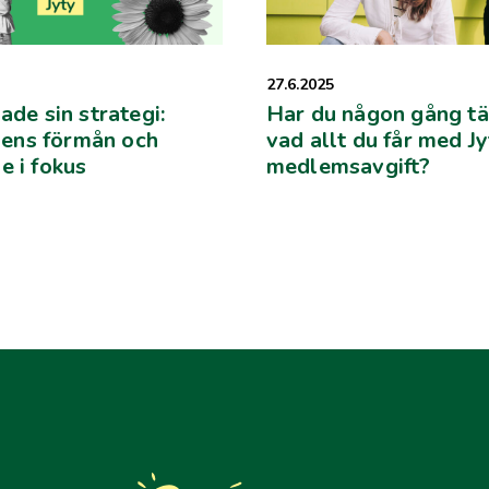
27.6.2025
ade sin strategi:
Har du någon gång tä
ns förmån och
vad allt du får med J
e i fokus
medlemsavgift?