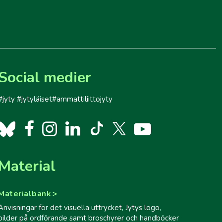
Social medier
#jyty #jytyläiset#ammattiliittojyty
Material
Materialbank
Anvisningar för det visuella uttrycket, Jytys logo,
bilder på ordförande samt broschyrer och handböcker