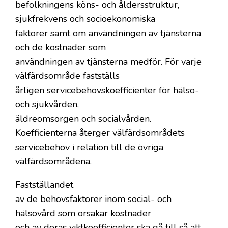
befolkningens köns- och åldersstruktur,
sjukfrekvens och socioekonomiska
faktorer samt om användningen av tjänsterna
och de kostnader som
användningen av tjänsterna medför. För varje
välfärdsområde fastställs
årligen servicebehovskoefficienter för hälso-
och sjukvården,
äldreomsorgen och socialvården.
Koefficienterna återger välfärdsområdets
servicebehov i relation till de övriga
välfärdsområdena.
Fastställandet
av de behovsfaktorer inom social- och
hälsovård som orsakar kostnader
och av deras viktkoefficienter ska gå till så att