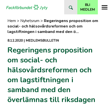
Direkt
BLI
till
MEDLEM
innehåll
Hem
>
Nyhetsrum
>
Regeringens proposition om
social- och hälsovårdsreformen och om
lagstiftningen i samband med den ö…
8.12.2020
|
MEDLEMSBULLETIN
Regeringens proposition
om social- och
hälsovårdsreformen och
om lagstiftningen i
samband med den
överlämnas till riksdagen