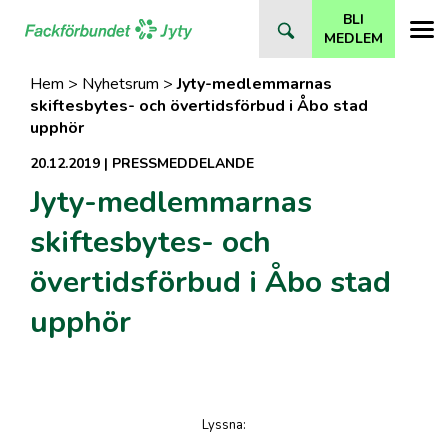
Direkt
BLI
till
MEDLEM
innehåll
Hem
>
Nyhetsrum
>
Jyty-medlemmarnas
skiftesbytes- och övertidsförbud i Åbo stad
upphör
20.12.2019
|
PRESSMEDDELANDE
Jyty-medlemmarnas
skiftesbytes- och
övertidsförbud i Åbo stad
upphör
Lyssna
:
på artikeln