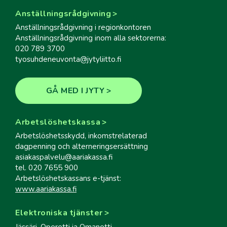
Anställningsrådgivning
Anställningsrådgivning i regionkontoren
Anställningsrådgivning inom alla sektorerna:
020 789 3700
tyosuhdeneuvonta@jytyliitto.fi
GÅ MED I JYTY
Arbetslöshetskassa
Arbetslöshetsskydd, inkomstrelaterad
dagpenning och alterneringsersättning
asiakaspalvelu@aariakassa.fi
tel. 020 7655 900
Arbetslöshetskassans e-tjänst:
www.aariakassa.fi
Elektroniska tjänster
Jässäri, Operetti ja Omanetti