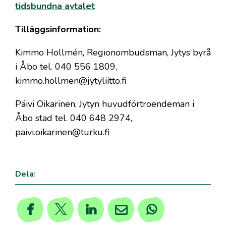
tidsbundna avtalet
Tilläggsinformation:
Kimmo Hollmén, Regionombudsman, Jytys byrå
i Åbo tel. 040 556 1809,
kimmo.hollmen@jytyliitto.fi
Päivi Oikarinen, Jytyn huvudförtroendeman i
Åbo stad tel. 040 648 2974,
paivi.oikarinen@turku.fi
Dela: