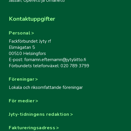
Jässäri, Operetti ja Omanetti
Kontaktuppgifter
Personal
Fackförbundet Jyty rf
Elimägatan 5
00510 Helsingfors
E-post: fornamn.efternamn@jytyliitto.fi
Förbundets telefonväxel: 020 789 3799
Föreningar
Lokala och riksomfattande föreningar
För medier
Jyty-tidningens redaktion
Faktureringsadress