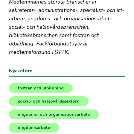
Medlemmarnas största branscher är
sekreterar-, administrations-, specialist- och ict-
arbete, ungdoms- och organisationsarbete,
social- och hälsovårdsbranschen,
biblioteksbranschen samt fostran och
utbildning. Fackförbundet Jyty är
medlemsförbund i STTK.
Nyckelord
fostran och utbildning
,
social- och hälsovårdssektorn
,
ungdoms- och organisationsarbete
,
ungdomsarbete