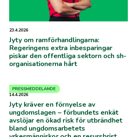
23.4.2026
Jyty om ramförhandlingarna:
Regeringens extra inbesparingar
piskar den offentliga sektorn och sh-
organisationerna hårt
PRESSMEDDELANDE
14.4.2026
Jyty kräver en förnyelse av
ungdomslagen – förbundets enkät
avslöjar en ökad risk för utbrändhet
bland ungdomsarbetets
yrkesmänniskor och en resursbrist