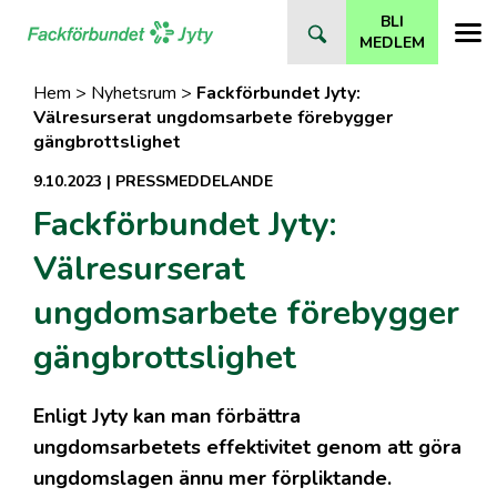
Direkt
BLI
till
MEDLEM
innehåll
Hem
>
Nyhetsrum
>
Fackförbundet Jyty:
Välresurserat ungdomsarbete förebygger
gängbrottslighet
9.10.2023
|
PRESSMEDDELANDE
Fackförbundet Jyty:
Välresurserat
ungdomsarbete förebygger
gängbrottslighet
Enligt Jyty kan man förbättra
ungdomsarbetets effektivitet genom att göra
ungdomslagen ännu mer förpliktande.