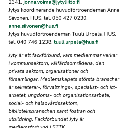
2341,
jonna.voima@jytyliitto.fi
Jytys koordinerande huvudförtroendeman Anne
Siivonen, HUS, tel. 050 427 0230,
anne.siivonen@hus.fi
Jytys huvudförtroendeman Tuuli Urpela, HUS,
tel. 040 746 1238,
tuuli.urpela@hus.fi
Jyty är ett fackförbund, vars medlemmar verkar
i kommunsektorn, välfärdsområdena, den
privata sektorn, organisationer och
församlingar. Medlemskapets största branscher
är sekreterar-, förvaltnings-, specialist- och ict-
arbetet, ungdoms- och organisationsarbete,
social- och hälsovårdssektorn,
biblioteksbranschen samt fostran och
utbildning. Fackförbundet Jyty är
medlemsförbund i STTK.