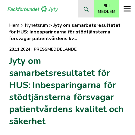
Direkt
BLI
till
MEDLEM
innehåll
Hem
>
Nyhetsrum
>
Jyty om samarbetsresultatet
för HUS: Inbesparingarna för stödtjänsterna
försvagar patientvårdens kv…
28.11.2024
|
PRESSMEDDELANDE
Jyty om
samarbetsresultatet för
HUS: Inbesparingarna för
stödtjänsterna försvagar
patientvårdens kvalitet och
säkerhet