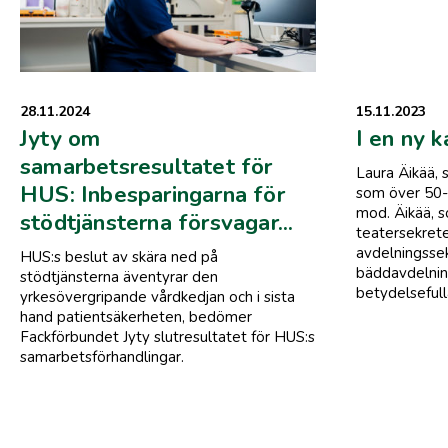
28.11.2024
15.11.2023
Jyty om
I en ny k
samarbetsresultatet för
Laura Äikää, s
HUS: Inbesparingarna för
som över 50-å
mod. Äikää, s
stödtjänsterna försvagar...
teatersekreter
avdelningssek
HUS:s beslut av skära ned på
bäddavdelning
stödtjänsterna äventyrar den
betydelsefull
yrkesövergripande vårdkedjan och i sista
hand patientsäkerheten, bedömer
Fackförbundet Jyty slutresultatet för HUS:s
samarbetsförhandlingar.