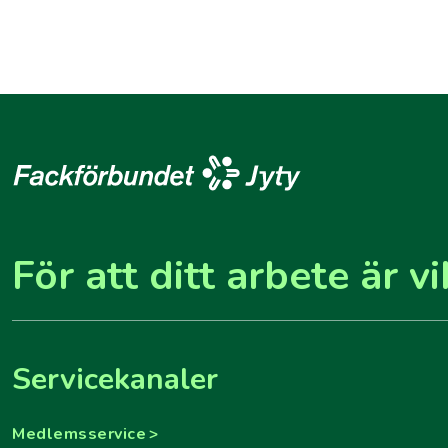
För att ditt arbete är vi
Servicekanaler
Medlemsservice