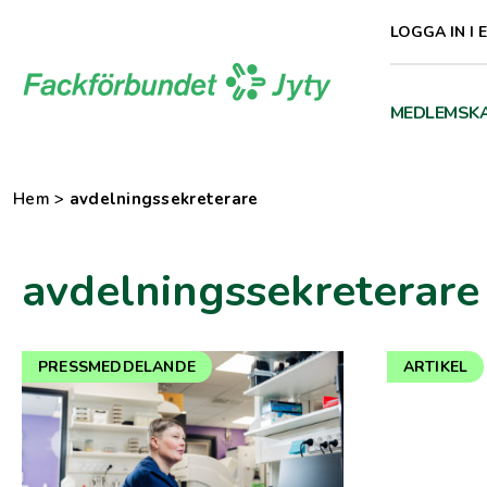
Direkt
LOGGA IN I 
till
innehåll
MEDLEMSK
Hem
>
avdelningssekreterare
avdelningssekreterare
PRESSMEDDELANDE
ARTIKEL