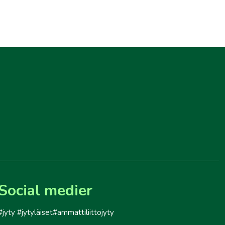
Social medier
#jyty #jytyläiset#ammattiliittojyty