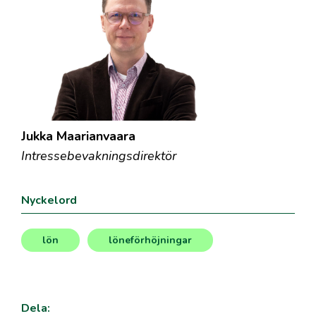
Jukka Maarianvaara
Intressebevakningsdirektör
Nyckelord
lön
löneförhöjningar
,
Dela: