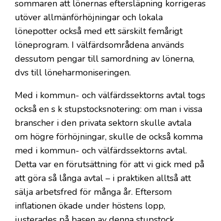
sommaren att lönernas eftersläpning korrigeras
utöver allmänförhöjningar och lokala
lönepotter också med ett särskilt femårigt
löneprogram. I välfärdsområdena används
dessutom pengar till samordning av lönerna,
dvs till löneharmoniseringen.
Med i kommun- och välfärdssektorns avtal togs
också en s k stupstocksnotering: om man i vissa
branscher i den privata sektorn skulle avtala
om högre förhöjningar, skulle de också komma
med i kommun- och välfärdssektorns avtal.
Detta var en förutsättning för att vi gick med på
att göra så långa avtal – i praktiken alltså att
sälja arbetsfred för många år. Eftersom
inflationen ökade under höstens lopp,
justerades på basen av denna stupstock