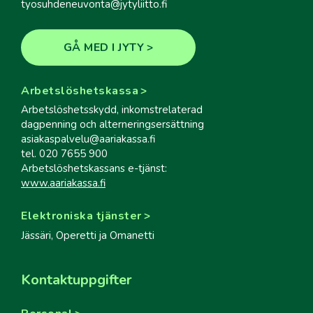
tyosuhdeneuvonta@jytyliitto.fi
GÅ MED I JYTY
Arbetslöshetskassa
Arbetslöshetsskydd, inkomstrelaterad
dagpenning och alterneringsersättning
asiakaspalvelu@aariakassa.fi
tel. 020 7655 900
Arbetslöshetskassans e-tjänst:
www.aariakassa.fi
Elektroniska tjänster
Jässäri, Operetti ja Omanetti
Kontaktuppgifter