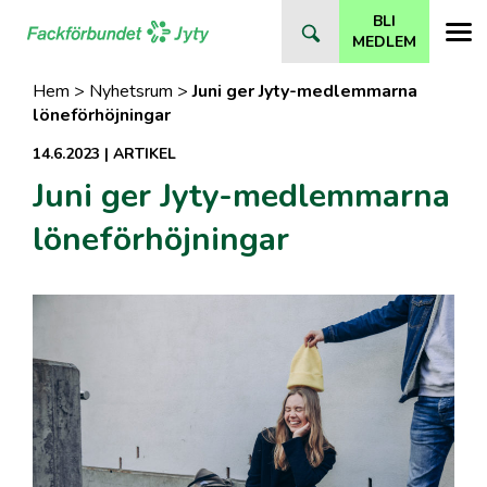
Direkt
BLI
till
MEDLEM
innehåll
Hem
>
Nyhetsrum
>
Juni ger Jyty-medlemmarna
löneför­höjningar
14.6.2023
|
ARTIKEL
Juni ger Jyty-medlemmarna
löneför­höjningar