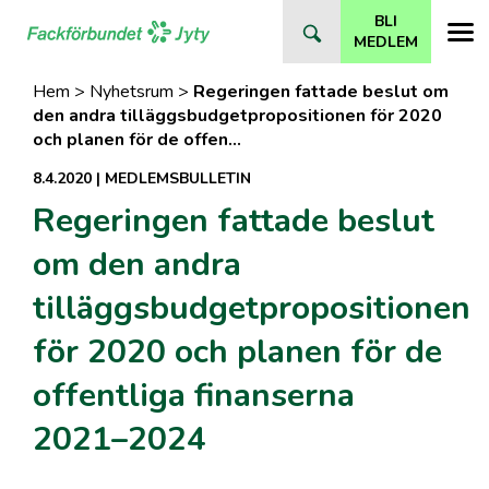
Direkt
BLI
till
MEDLEM
innehåll
Hem
>
Nyhetsrum
>
Regeringen fattade beslut om
den andra tilläggsbudgetpropositionen för 2020
och planen för de offen…
8.4.2020
|
MEDLEMSBULLETIN
Regeringen fattade beslut
om den andra
tilläggsbudgetpropositionen
för 2020 och planen för de
offentliga finanserna
2021–2024