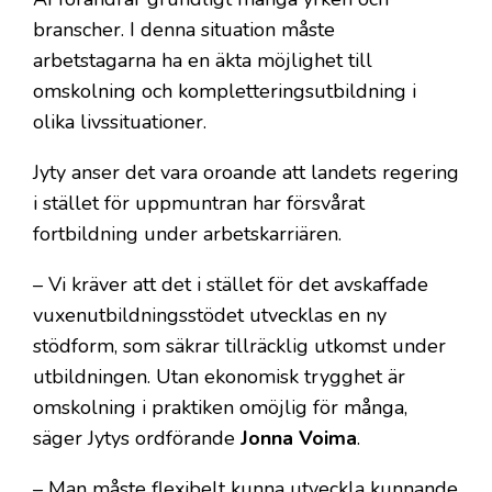
att säkra en uppdatering av kunnandet
branscher. I denna situation måste
under arbetskarriären.
Också arbetsgivarnas möjligheter att
arbetstagarna ha en äkta möjlighet till
ordna kompletteringsutbildning bör
omskolning och kompletteringsutbildning i
förstärkas.
olika livssituationer.
Jyty anser det vara oroande att landets regering
i stället för uppmuntran har försvårat
fortbildning under arbetskarriären.
– Vi kräver att det i stället för det avskaffade
vuxenutbildningsstödet utvecklas en ny
stödform, som säkrar tillräcklig utkomst under
utbildningen. Utan ekonomisk trygghet är
omskolning i praktiken omöjlig för många,
säger Jytys ordförande
Jonna Voima
.
– Man måste flexibelt kunna utveckla kunnande