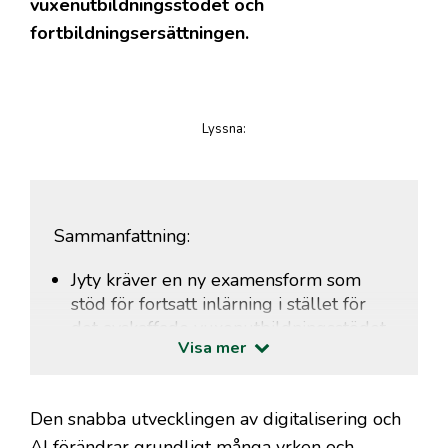
vuxenutbildningsstödet och
fortbildningsersättningen.
Lyssna
:
på artikeln
Sammanfattning:
Jyty kräver en ny examensform som
stöd för fortsatt inlärning i stället för
det avskaffade vuxenutbildningsstödet.
Visa mer
Digitaliseringen och AI förändrar
snabbt arbetets innehåll i många
sektorer.
Den snabba utvecklingen av digitalisering och
De nuvarande stödformerna räcker inte
AI förändrar grundligt många yrken och