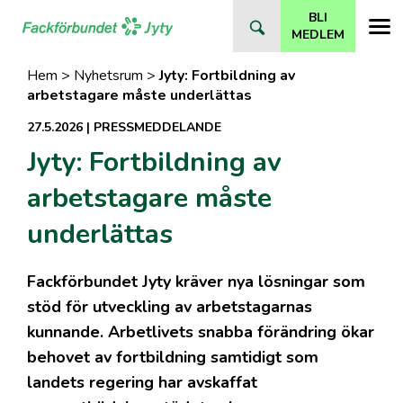
Direkt
BLI
till
MEDLEM
innehåll
Hem
>
Nyhetsrum
>
Jyty: Fortbildning av
arbetstagare måste underlättas
27.5.2026
|
PRESSMEDDELANDE
Jyty: Fortbildning av
arbetstagare måste
underlättas
Fackförbundet Jyty kräver nya lösningar som
stöd för utveckling av arbetstagarnas
kunnande. Arbetlivets snabba förändring ökar
behovet av fortbildning samtidigt som
landets regering har avskaffat