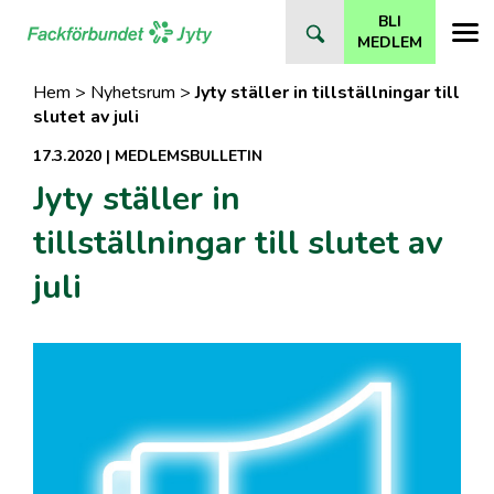
Direkt
BLI
till
MEDLEM
innehåll
Hem
>
Nyhetsrum
>
Jyty ställer in tillställningar till
slutet av juli
17.3.2020
|
MEDLEMSBULLETIN
Jyty ställer in
tillställningar till slutet av
juli