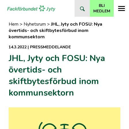
Direkt
BLI
till
MEDLEM
innehåll
Hem
>
Nyhetsrum
>
JHL, Jyty och FOSU: Nya
övertids- och skiftbytesförbud inom
kommunsektorn
14.3.2022
|
PRESSMEDDELANDE
JHL, Jyty och FOSU: Nya
övertids- och
skiftbytesförbud inom
kommunsektorn