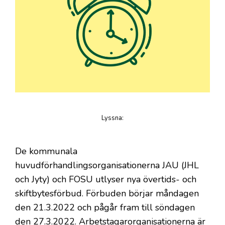
Lyssna
:
på artikeln
​De kommunala
huvudförhandlingsorganisationerna JAU (JHL
och Jyty) och FOSU utlyser nya övertids- och
skiftbytesförbud. Förbuden börjar måndagen
den 21.3.2022 och pågår fram till söndagen
den 27.3.2022. Arbetstagarorganisationerna är