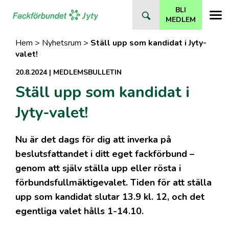
Direkt
BLI
till
MEDLEM
innehåll
Hem
>
Nyhetsrum
>
Ställ upp som kandidat i Jyty-
valet!
20.8.2024
|
MEDLEMSBULLETIN
Ställ upp som kandidat i
Jyty-valet!
Nu är det dags för dig att inverka på
beslutsfattandet i ditt eget fackförbund –
genom att själv ställa upp eller rösta i
förbundsfullmäktigevalet. Tiden för att ställa
upp som kandidat slutar 13.9 kl. 12, och det
egentliga valet hålls 1-14.10.