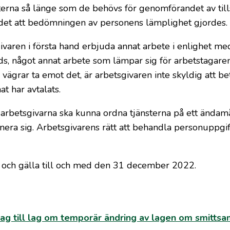
erna så länge som de behövs för genomförandet av til
ån det att bedömningen av personens lämplighet gjordes.
ivaren i första hand erbjuda annat arbete i enlighet me
buds, något annat arbete som lämpar sig för arbetstagare
vägrar ta emot det, är arbetsgivaren inte skyldig att be
at har avtalats.
arbetsgivarna ska kunna ordna tjänsterna på ett ändamå
cinera sig. Arbetsgivarens rätt att behandla personuppgi
igt och gälla till och med den 31 december 2022.
slag till lag om temporär ändring av lagen om smitts