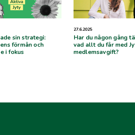
27.6.2025
ade sin strategi:
Har du någon gång tä
ns förmån och
vad allt du får med J
e i fokus
medlemsavgift?