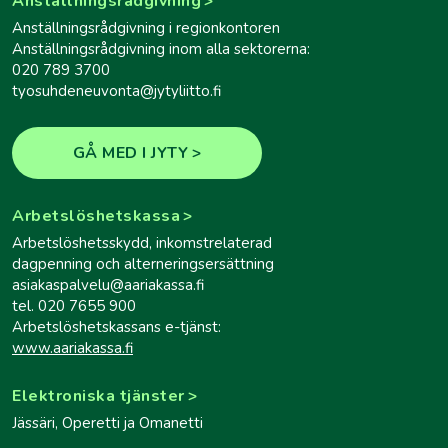
Anställningsrådgivning
Anställningsrådgivning i regionkontoren
Anställningsrådgivning inom alla sektorerna:
020 789 3700
tyosuhdeneuvonta@jytyliitto.fi
GÅ MED I JYTY
Arbetslöshetskassa
Arbetslöshetsskydd, inkomstrelaterad
dagpenning och alterneringsersättning
asiakaspalvelu@aariakassa.fi
tel. 020 7655 900
Arbetslöshetskassans e-tjänst:
www.aariakassa.fi
Elektroniska tjänster
Jässäri, Operetti ja Omanetti