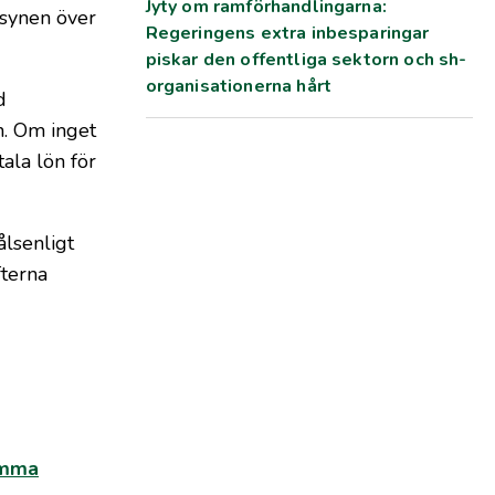
Jyty om ramförhandlingarna:
lsynen över
Regeringens extra inbesparingar
piskar den offentliga sektorn och sh-
organisationerna hårt
d
n. Om inget
tala lön för
lsenligt
fterna
amma