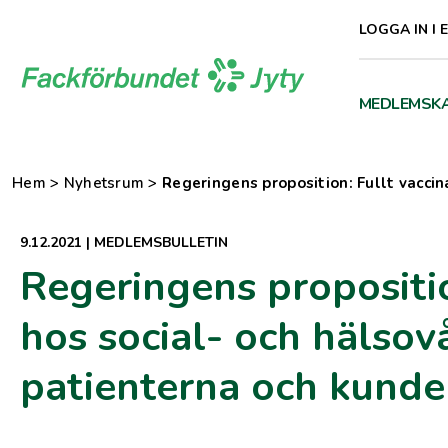
Direkt
LOGGA IN I 
till
innehåll
MEDLEMSK
Hem
>
Nyhetsrum
>
Regeringens proposition: Fullt vacci
9.12.2021
|
MEDLEMSBULLETIN
Regeringens propositio
hos social- och hälsov
patienterna och kunde