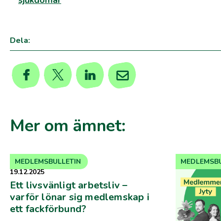
sjukdomar
Dela:
Mer om ämnet:
MEDLEMSBULLETIN
MEDLEMSBU
19.12.2025
Ett livsvänligt arbetsliv –
varför lönar sig medlemskap i
ett fackförbund?