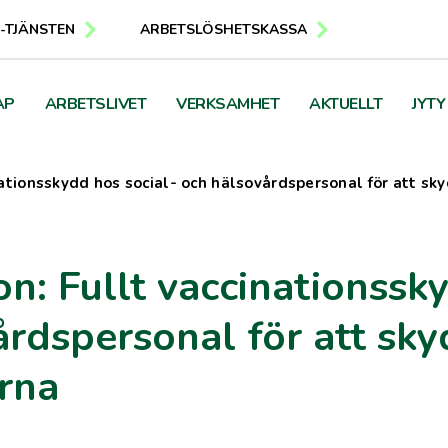
E-TJÄNSTEN
ARBETSLÖSHETSKASSA
AP
ARBETSLIVET
VERKSAMHET
AKTUELLT
JYTY
nationsskydd hos social- och hälsovårdspersonal för att sk
n: Fullt vaccinationssk
årdspersonal för att sk
rna