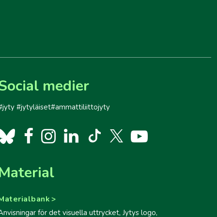
Social medier
#jyty #jytyläiset#ammattiliittojyty
Material
Materialbank
Anvisningar för det visuella uttrycket, Jytys logo,