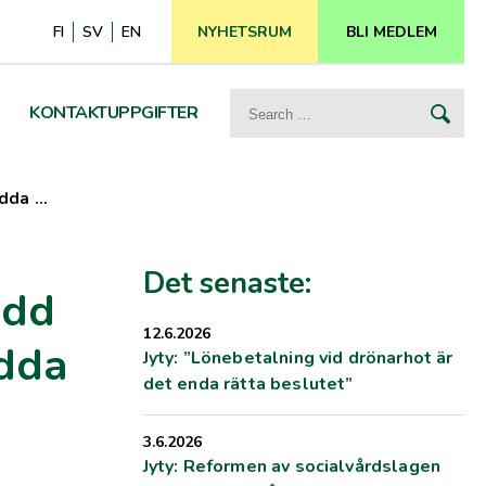
FI
SV
EN
NYHETSRUM
BLI MEDLEM
Search
KONTAKTUPPGIFTER
for:
ydda …
Det senaste:
ydd
12.6.2026
ydda
Jyty: ”Lönebetalning vid drönarhot är
det enda rätta beslutet”
3.6.2026
Jyty: Reformen av socialvårdslagen