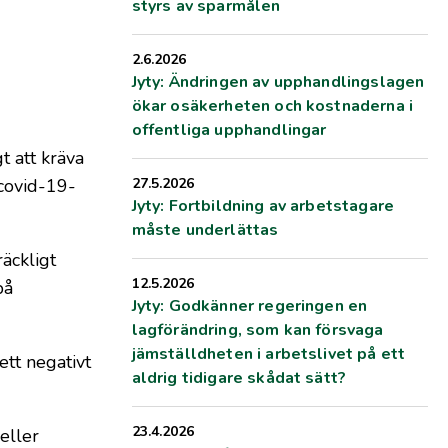
styrs av sparmålen
2.6.2026
Jyty: Ändringen av upphandlingslagen
ökar osäkerheten och kostnaderna i
offentliga upphandlingar
 att kräva
 covid-19-
27.5.2026
Jyty: Fortbildning av arbetstagare
måste underlättas
räckligt
12.5.2026
på
Jyty: Godkänner regeringen en
lagförändring, som kan försvaga
jämställdheten i arbetslivet på ett
ett negativt
aldrig tidigare skådat sätt?
23.4.2026
eller