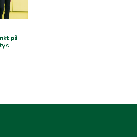
nkt på
ytys