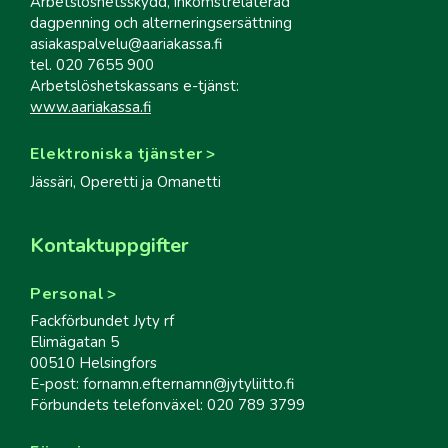
Arbetslöshetsskydd, inkomstrelaterad
dagpenning och alterneringsersättning
asiakaspalvelu@aariakassa.fi
tel. 020 7655 900
Arbetslöshetskassans e-tjänst:
www.aariakassa.fi
Elektroniska tjänster
Jässäri, Operetti ja Omanetti
Kontaktuppgifter
Personal
Fackförbundet Jyty rf
Elimägatan 5
00510 Helsingfors
E-post: fornamn.efternamn@jytyliitto.fi
Förbundets telefonväxel: 020 789 3799