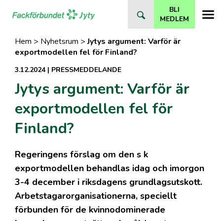
Direkt
BLI
till
MEDLEM
innehåll
Hem
>
Nyhetsrum
>
Jytys argument: Varför är
exportmodellen fel för Finland?
3.12.2024
|
PRESSMEDDELANDE
Jytys argument: Varför är
exportmodellen fel för
Finland?
Regeringens förslag om den s k
exportmodellen behandlas idag och imorgon
3-4 december i riksdagens grundlagsutskott.
Arbetstagarorganisationerna, speciellt
förbunden för de kvinnodominerade