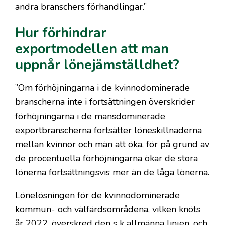
andra branschers förhandlingar.”
Hur förhindrar
exportmodellen att man
uppnår lönejämställdhet?
”Om förhöjningarna i de kvinnodominerade
branscherna inte i fortsättningen överskrider
förhöjningarna i de mansdominerade
exportbranscherna fortsätter löneskillnaderna
mellan kvinnor och män att öka, för på grund av
de procentuella förhöjningarna ökar de stora
lönerna fortsättningsvis mer än de låga lönerna.
Lönelösningen för de kvinnodominerade
kommun- och välfärdsområdena, vilken knöts
år 2022, överskred den s k allmänna linjen, och