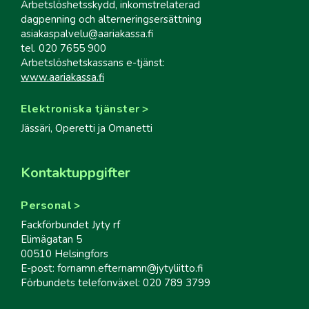
Arbetslöshetsskydd, inkomstrelaterad
dagpenning och alterneringsersättning
asiakaspalvelu@aariakassa.fi
tel. 020 7655 900
Arbetslöshetskassans e-tjänst:
www.aariakassa.fi
Elektroniska tjänster
Jässäri, Operetti ja Omanetti
Kontaktuppgifter
Personal
Fackförbundet Jyty rf
Elimägatan 5
00510 Helsingfors
E-post: fornamn.efternamn@jytyliitto.fi
Förbundets telefonväxel: 020 789 3799