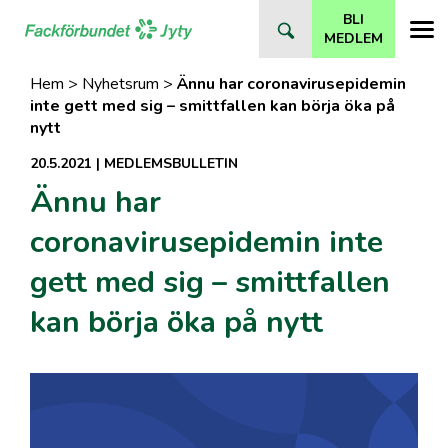
Direkt
BLI
till
MEDLEM
innehåll
Hem
>
Nyhetsrum
>
Ännu har coronavirusepidemin
inte gett med sig – smittfallen kan börja öka på
nytt
20.5.2021
|
MEDLEMSBULLETIN
Ännu har
coronavirusepidemin inte
gett med sig – smittfallen
kan börja öka på nytt