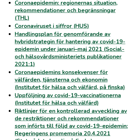
Coronaepidemin: regionernas situation,
rekommendationer och begränsningar
(THL)
Coronaviruset i siffror (HUS)
Handlingsplan för genomförande av
hybridstrategin för hantering av covid-19-
epidemin under januari–maj 2021 (Social-
och hälsovårdsministeriets publikationer
2021:1)
Coronaepidemins konsekvenser för
välfärden, tjänsterna och ekonomin
(Institutet för hälsa och välfärd, på finska)
Uppföljning av covid-19-vaccinationerna
(Institutet för hälsa och välfärd)
Riktlinjer för en kontrollerad avveckling av
de restriktioner och rekommendationer
som införts till följd av covid-19-epidemin:
Regeringens promemoria 20.4.2021