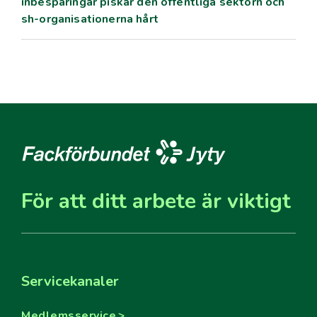
inbesparingar piskar den offentliga sektorn och
sh-organisationerna hårt
För att ditt arbete är viktigt
Servicekanaler
Medlemsservice