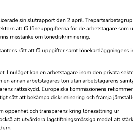
cerade sin slutrapport den 2 april. Trepartsarbetsgru
ektorn att få löneuppgifterna för de arbetstagare som u
 finns misstanke om lönediskriminering.
tens rätt att få uppgifter samt lönekartläggningens i
et. I nuläget kan en arbetstagare inom den privata sekt
m en annan arbetstagares lön utan arbetstagarens samty
garens rättsskydd. Europeiska kommissionens rekomme
ktigt sätt att bekämpa diskriminering och främja jämställ
 öppenhet och transparens kring lönesättning ur
ckså att utvärdera lagstiftningsmässiga medel att stär
 dem.