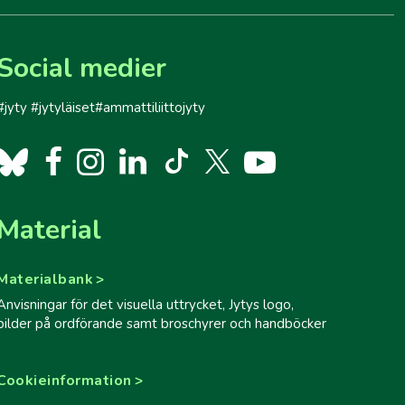
Social medier
#jyty #jytyläiset#ammattiliittojyty
Material
Materialbank
Anvisningar för det visuella uttrycket, Jytys logo,
bilder på ordförande samt broschyrer och handböcker
Cookieinformation