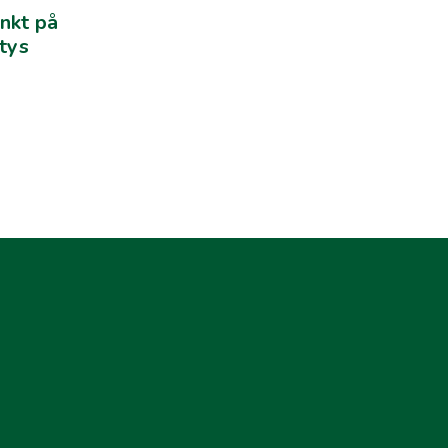
nkt på
ytys