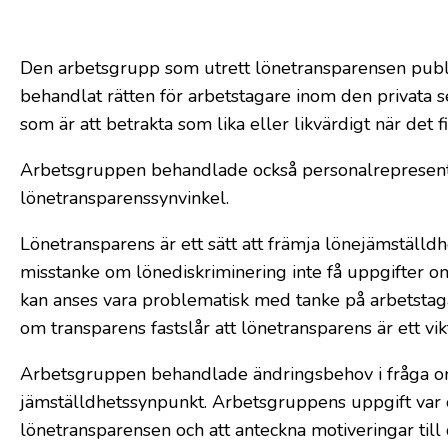
​Den arbetsgrupp som utrett lönetransparensen publi
behandlat rätten för arbetstagare inom den privata s
som är att betrakta som lika eller likvärdigt när det
Arbetsgruppen behandlade också personalrepresentan
lönetransparenssynvinkel.
Lönetransparens är ett sätt att främja lönejämställdh
misstanke om lönediskriminering inte få uppgifter o
kan anses vara problematisk med tanke på arbetsta
om transparens fastslår att lönetransparens är ett vi
Arbetsgruppen behandlade ändringsbehov i fråga om
jämställdhetssynpunkt. Arbetsgruppens uppgift var o
lönetransparensen och att anteckna motiveringar till