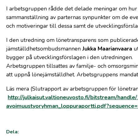
I arbetsgruppen rådde det delade meningar om hur 
sammanställning av parternas synpunkter om de even
och motiveringar till dessa samt de utvecklingsförsl
I den utredning om lönetransparens som publicerad
jämställdhetsombudsmannen
Jukka Maarianvaara
u
bygger på utvecklingsförslagen i den utredningen.
Arbetsgruppen tillsattes av familje- och omsorgsmini
att uppnå lönejämställdhet. Arbetsgruppens mandatp
Läs mera (Slutrapport av arbetsgruppen för lönetran
http://julkaisut.valtioneuvosto.fi/bitstream/ha
avoimuustyoryhman_loppuraportti.pdf?sequence
Dela: