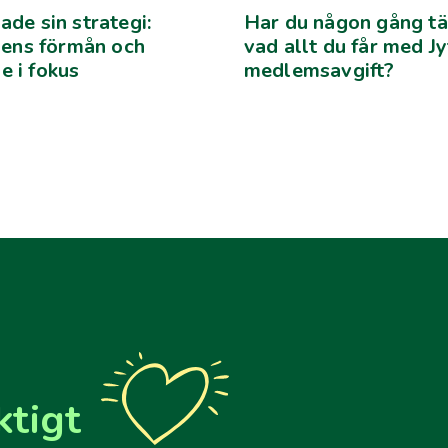
ade sin strategi:
Har du någon gång tä
ns förmån och
vad allt du får med J
e i fokus
medlemsavgift?
ktigt