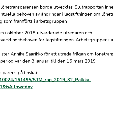
lönetransparensen borde utvecklas. Slutrapporten inne
tuella behoven av ändringar i lagstiftningen om lönet
ag som framförts i arbetsgruppen.
es i oktober 2018 utvärderade utredaren och
tvecklingsbehoven för lagstiftningen. Arbetsgruppens 
ster Annika Saarikko för att utreda frågan om lönetran
eriod var den 8 januari till den 15 mars 2019.
sparens på finska):
ndle/10024/161495/STM_rap_2019_32_Palkka-
=1&isAllowed=y