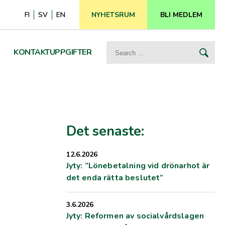
FI
SV
EN
NYHETSRUM
BLI MEDLEM
Search
KONTAKTUPPGIFTER
for:
Det senaste:
12.6.2026
Jyty: ”Lönebetalning vid drönarhot är
det enda rätta beslutet”
3.6.2026
Jyty: Reformen av socialvårdslagen