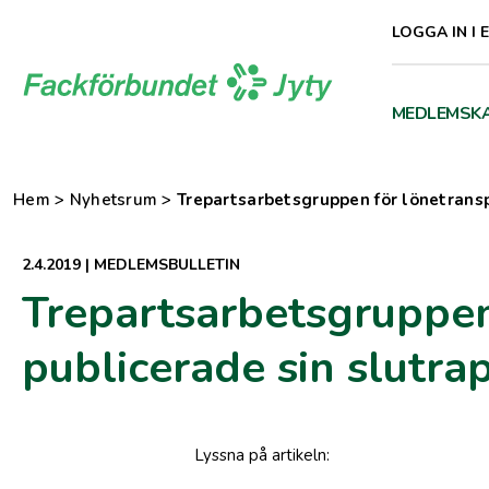
Direkt
LOGGA IN I 
till
innehåll
MEDLEMSK
Hem
>
Nyhetsrum
>
Trepartsarbetsgruppen för lönetransp
2.4.2019
|
MEDLEMSBULLETIN
Trepartsarbetsgruppen
publicerade sin slutra
Lyssna
på artikeln
: