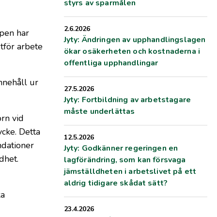
styrs av sparmålen
2.6.2026
ppen har
Jyty: Ändringen av upphandlingslagen
tför arbete
ökar osäkerheten och kostnaderna i
offentliga upphandlingar
nnehåll ur
27.5.2026
Jyty: Fortbildning av arbetstagare
måste underlättas
orn vid
cke. Detta
12.5.2026
ndationer
Jyty: Godkänner regeringen en
dhet.
lagförändring, som kan försvaga
jämställdheten i arbetslivet på ett
aldrig tidigare skådat sätt?
ka
23.4.2026