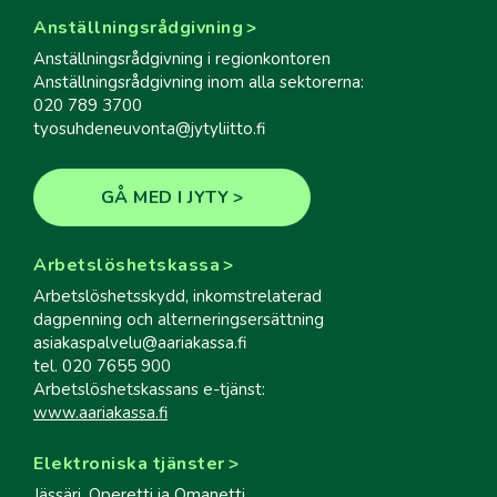
Anställningsrådgivning
Anställningsrådgivning i regionkontoren
Anställningsrådgivning inom alla sektorerna:
020 789 3700
tyosuhdeneuvonta@jytyliitto.fi
GÅ MED I JYTY
Arbetslöshetskassa
Arbetslöshetsskydd, inkomstrelaterad
dagpenning och alterneringsersättning
asiakaspalvelu@aariakassa.fi
tel. 020 7655 900
Arbetslöshetskassans e-tjänst:
www.aariakassa.fi
Elektroniska tjänster
Jässäri, Operetti ja Omanetti