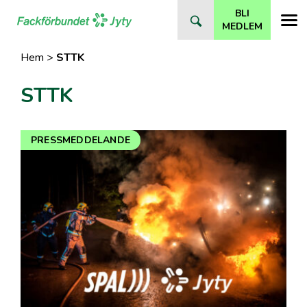
Direkt
BLI
till
MEDLEM
innehåll
Hem
>
STTK
STTK
PRESSMEDDELANDE