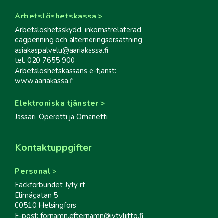
Arbetslöshetskassa
Arbetslöshetsskydd, inkomstrelaterad
dagpenning och alterneringsersättning
asiakaspalvelu@aariakassa.fi
tel. 020 7655 900
Arbetslöshetskassans e-tjänst:
www.aariakassa.fi
Elektroniska tjänster
Jässäri, Operetti ja Omanetti
Kontaktuppgifter
Personal
Fackförbundet Jyty rf
Elimägatan 5
00510 Helsingfors
E-post: fornamn.efternamn@jytyliitto.fi