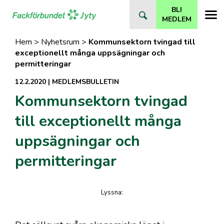
Direkt
BLI
till
MEDLEM
innehåll
Hem
>
Nyhetsrum
>
Kommunsektorn tvingad till
exceptionellt många uppsägningar och
permitteringar
12.2.2020
|
MEDLEMSBULLETIN
Kommunsektorn tvingad
till exceptionellt många
uppsägningar och
permitteringar
Lyssna
:
på artikeln