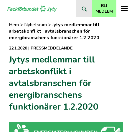
Direkt
BLI
till
MEDLEM
innehåll
Hem
>
Nyhetsrum
>
Jytys medlemmar till
arbetskonflikt i avtalsbranschen för
energibranschens funktionärer 1.2.2020
22.1.2020
|
PRESSMEDDELANDE
Jytys medlemmar till
arbetskonflikt i
avtalsbranschen för
energibranschens
funktionärer 1.2.2020