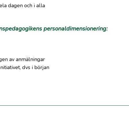
ela dagen och i alla
rnspedagogikens personaldimensionering:
ngen av anmälningar
itiativet, dvs i början