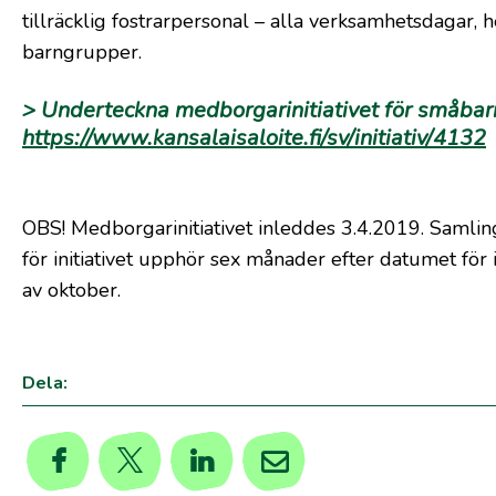
tillräcklig fostrarpersonal – alla verksamhetsdagar, h
barngrupper.
> Underteckna medborgarinitiativet för småba
https://www.kansalaisaloite.fi/sv/initiativ/4132
OBS!
Medborgarinitiativet inleddes 3.4.2019. Samli
för initiativet upphör sex månader efter datumet för in
av oktober.
Dela: