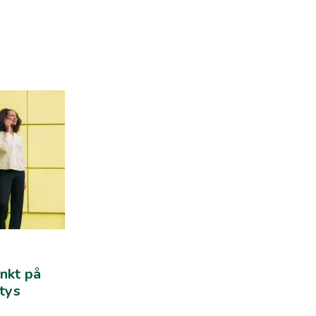
nkt på
ytys