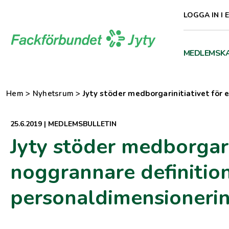
Direkt
LOGGA IN I 
till
innehåll
MEDLEMSK
Hem
>
Nyhetsrum
>
Jyty stöder medborgarinitiativet fö
25.6.2019
|
MEDLEMSBULLETIN
Jyty stöder medborgari
noggrannare definiti
personaldimensioneri