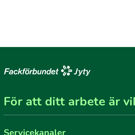
För att ditt arbete är vi
Servicekanaler