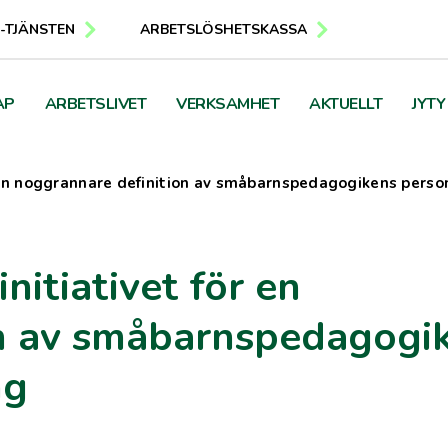
E-TJÄNSTEN
ARBETSLÖSHETSKASSA
AP
ARBETSLIVET
VERKSAMHET
AKTUELLT
JYTY
r en noggrannare definition av småbarnspedagogikens pers
nitiativet för en
on av småbarnspedagogi
ng