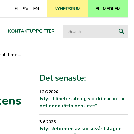
FI
SV
EN
NYHETSRUM
BLI MEDLEM
Search
KONTAKTUPPGIFTER
for:
onaldime…
Det senaste:
12.6.2026
kens
Jyty: ”Lönebetalning vid drönarhot är
det enda rätta beslutet”
3.6.2026
Jyty: Reformen av socialvårdslagen