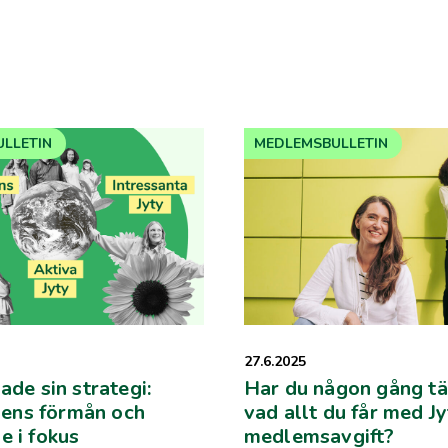
LLETIN
MEDLEMSBULLETIN
27.6.2025
ade sin strategi:
Har du någon gång tä
ns förmån och
vad allt du får med J
e i fokus
medlemsavgift?