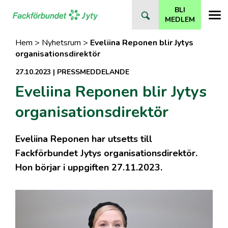
Direkt
BLI
till
MEDLEM
innehåll
Hem
>
Nyhetsrum
>
Eveliina Reponen blir Jytys
organisationsdirektör
27.10.2023
|
PRESSMEDDELANDE
Eveliina Reponen blir Jytys
organisationsdirektör
Eveliina Reponen har utsetts till
Fackförbundet Jytys organisationsdirektör.
Hon börjar i uppgiften 27.11.2023.