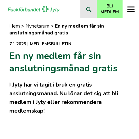
Direkt
BLI
till
MEDLEM
innehåll
Hem
>
Nyhetsrum
>
En ny medlem får sin
anslutningsmånad gratis
7.1.2025
|
MEDLEMSBULLETIN
En ny medlem får sin
anslutningsmånad gratis
I Jyty har vi tagit i bruk en gratis
anslutningsmånad. Nu lönar det sig att bli
medlem i Jyty eller rekommendera
medlemskap!