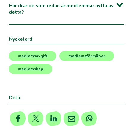
Hur drar de som redan är medlemmar nytta av
detta?
Nyckelord
medlemsavgift
medlemsförmåner
,
,
medlemskap
Dela: