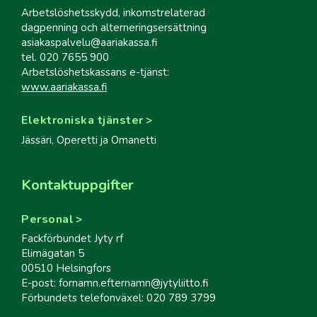
Arbetslöshetsskydd, inkomstrelaterad
dagpenning och alterneringsersättning
asiakaspalvelu@aariakassa.fi
tel. 020 7655 900
Arbetslöshetskassans e-tjänst:
www.aariakassa.fi
Elektroniska tjänster
Jässäri, Operetti ja Omanetti
Kontaktuppgifter
Personal
Fackförbundet Jyty rf
Elimägatan 5
00510 Helsingfors
E-post: fornamn.efternamn@jytyliitto.fi
Förbundets telefonväxel: 020 789 3799