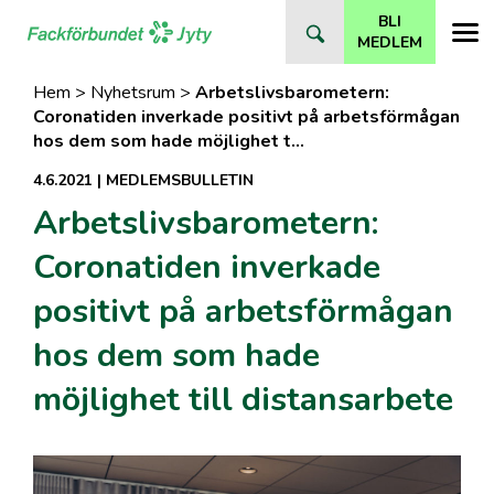
Direkt
BLI
till
MEDLEM
innehåll
Hem
>
Nyhetsrum
>
Arbetslivsbarometern:
Coronatiden inverkade positivt på arbetsförmågan
hos dem som hade möjlighet t…
4.6.2021
|
MEDLEMSBULLETIN
Arbetslivsbarometern:
Coronatiden inverkade
positivt på arbetsförmågan
hos dem som hade
möjlighet till distansarbete