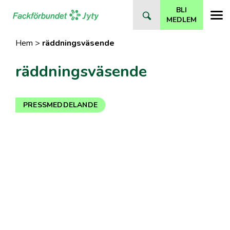
Direkt
BLI
till
MEDLEM
innehåll
Hem
>
räddningsväsende
räddningsväsende
PRESSMEDDELANDE