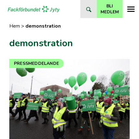
Direkt
BLI
till
MEDLEM
innehåll
Hem
>
demonstration
demonstration
PRESSMEDDELANDE