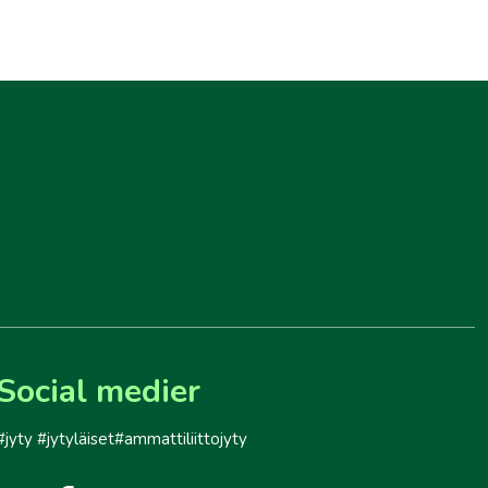
Social medier
#jyty #jytyläiset#ammattiliittojyty