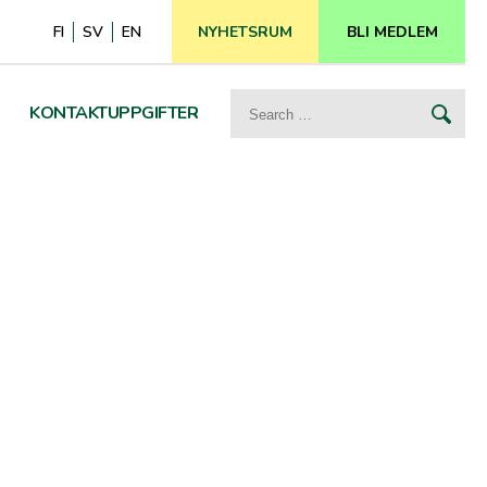
FI
SV
EN
NYHETSRUM
BLI MEDLEM
Search
KONTAKTUPPGIFTER
for: