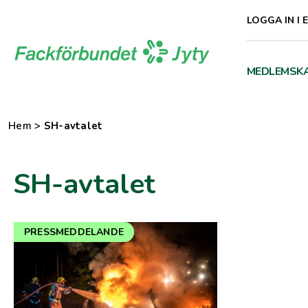
Direkt
LOGGA IN I 
till
innehåll
MEDLEMSK
Hem
>
SH-avtalet
SH-avtalet
PRESSMEDDELANDE